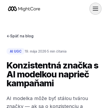
←
Späť na blog
AI UGC
19. mája 2026
·
5 min čítania
Konzistentná značka s
AI modelkou naprieč
kampaňami
AI modelka môže byť stálou tvárou
značky — ak sa o konzistenciu a