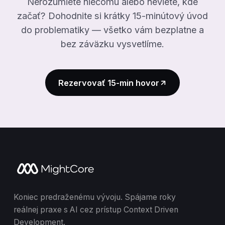
Nerozumiete niečomu alebo neviete, kde
začať? Dohodnite si krátky 15-minútový úvod
do problematiky — všetko vám bezplatne a
bez záväzku vysvetlíme.
Rezervovať 15-min hovor
Koniec predraženému vývoju. Spájame roky
reálnej praxe s AI cez prístup Context Driven
Development.