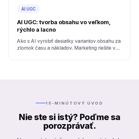
AI UGC
AI UGC: tvorba obsahu vo veľkom,
rýchlo a lacno
Ako s AI vyrobiť desiatky variantov obsahu za
zlomok času a nákladov. Marketing riešite vy
— my dodáme obsah, ktorý viete nasadiť.
15-MINÚTOVÝ ÚVOD
Nie ste si istý? Poďme sa
porozprávať.