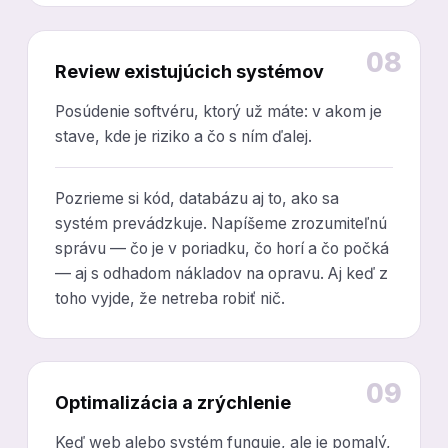
08
Review existujúcich systémov
Posúdenie softvéru, ktorý už máte: v akom je
stave, kde je riziko a čo s ním ďalej.
Pozrieme si kód, databázu aj to, ako sa
systém prevádzkuje. Napíšeme zrozumiteľnú
správu — čo je v poriadku, čo horí a čo počká
— aj s odhadom nákladov na opravu. Aj keď z
toho vyjde, že netreba robiť nič.
09
Optimalizácia a zrýchlenie
Keď web alebo systém funguje, ale je pomalý,