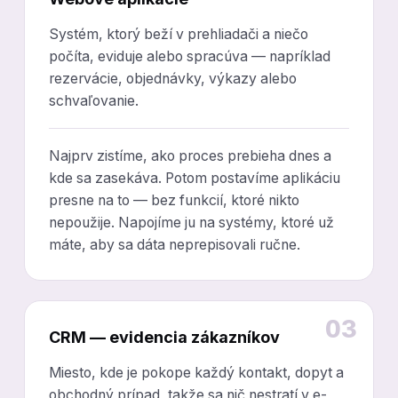
Systém, ktorý beží v prehliadači a niečo
počíta, eviduje alebo spracúva — napríklad
rezervácie, objednávky, výkazy alebo
schvaľovanie.
Najprv zistíme, ako proces prebieha dnes a
kde sa zasekáva. Potom postavíme aplikáciu
presne na to — bez funkcií, ktoré nikto
nepoužije. Napojíme ju na systémy, ktoré už
máte, aby sa dáta neprepisovali ručne.
03
CRM — evidencia zákazníkov
Miesto, kde je pokope každý kontakt, dopyt a
obchodný prípad, takže sa nič nestratí v e-