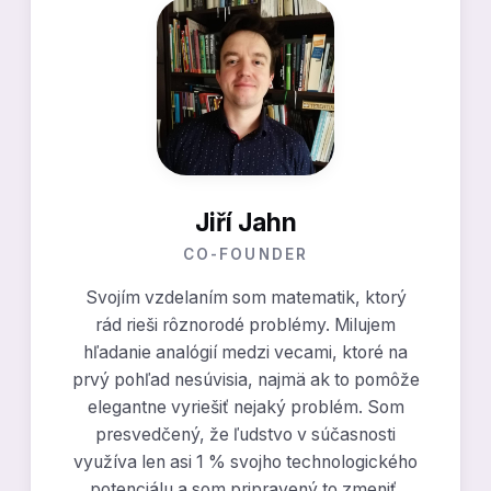
Jiří Jahn
CO-FOUNDER
Svojím vzdelaním som matematik, ktorý
rád rieši rôznorodé problémy. Milujem
hľadanie analógií medzi vecami, ktoré na
prvý pohľad nesúvisia, najmä ak to pomôže
elegantne vyriešiť nejaký problém. Som
presvedčený, že ľudstvo v súčasnosti
využíva len asi 1 % svojho technologického
potenciálu a som pripravený to zmeniť.