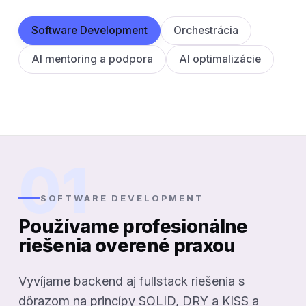
Software Development
Orchestrácia
AI mentoring a podpora
AI optimalizácie
01
SOFTWARE DEVELOPMENT
Používame profesionálne
riešenia overené praxou
Vyvíjame backend aj fullstack riešenia s
dôrazom na princípy SOLID, DRY a KISS a