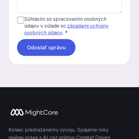
Súhlasím so spracovaním osobných
údajov v súlade so
zásadami ochrany
osobných údajov
. *
Odoslať správu
Koniec predraženému vývoju. Spájame roky
reálnej praxe s AI cez prístup Context Driven