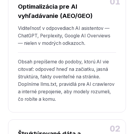
01
Optimalizácia pre AI
vyhľadávanie (AEO/GEO)
Viditeľnosť v odpovediach AI asistentov —
ChatGPT, Perplexity, Google AI Overviews
— nielen v modrých odkazoch.
Obsah prepíšeme do podoby, ktorú AI vie
citovať: odpoveď hneď na začiatku, jasná
štruktúra, fakty overiteľné na stránke.
Doplníme llms.txt, pravidlá pre AI crawlerov
a interné prepojenie, aby modely rozumeli,
čo robíte a komu.
02
Štruktúrované dáta a