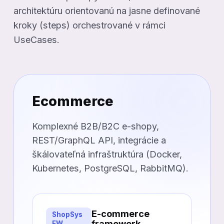
architektúru orientovanú na jasne definované
kroky (steps) orchestrované v rámci
UseCases.
Ecommerce
Komplexné B2B/B2C e-shopy,
REST/GraphQL API, integrácie a
škálovateľná infraštruktúra (Docker,
Kubernetes, PostgreSQL, RabbitMQ).
E-commerce
ShopSys
framework
FW