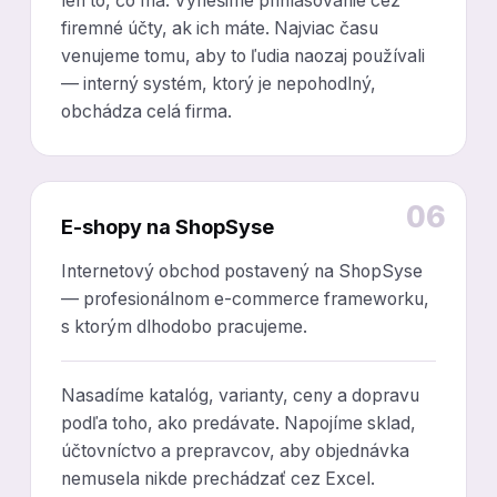
len to, čo má. Vyriešime prihlasovanie cez
firemné účty, ak ich máte. Najviac času
venujeme tomu, aby to ľudia naozaj používali
— interný systém, ktorý je nepohodlný,
obchádza celá firma.
06
E-shopy na ShopSyse
Internetový obchod postavený na ShopSyse
— profesionálnom e-commerce frameworku,
s ktorým dlhodobo pracujeme.
Nasadíme katalóg, varianty, ceny a dopravu
podľa toho, ako predávate. Napojíme sklad,
účtovníctvo a prepravcov, aby objednávka
nemusela nikde prechádzať cez Excel.