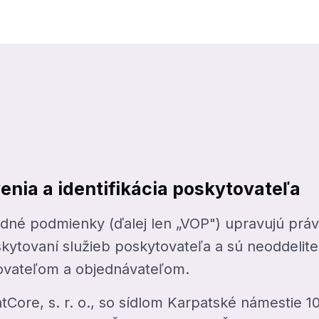
enia a identifikácia poskytovateľa
né podmienky (ďalej len „VOP") upravujú práv
skytovaní služieb poskytovateľa a sú neoddelit
ovateľom a objednávateľom.
Core, s. r. o., so sídlom Karpatské námestie 10