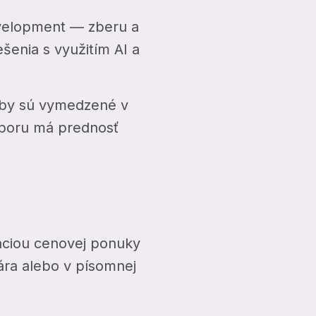
evelopment — zberu a
šenia s využitím AI a
žby sú vymedzené v
zporu má prednosť
áciou cenovej ponuky
ára alebo v písomnej