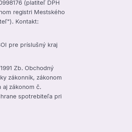
0998176 (platiteľ DPH
dnom registri Mestského
teľ"). Kontakt:
I pre príslušný kraj
/1991 Zb. Obchodný
sky zákonník, zákonom
m aj zákonom č.
hrane spotrebiteľa pri