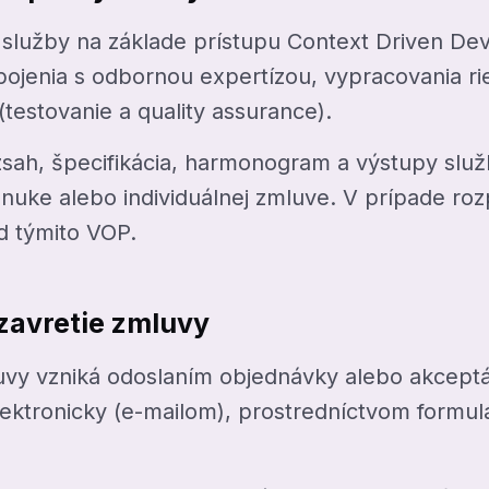
 služby na základe prístupu Context Driven D
pojenia s odbornou expertízou, vypracovania rie
 (testovanie a quality assurance).
sah, špecifikácia, harmonogram a výstupy slu
nuke alebo individuálnej zmluve. V prípade ro
d týmito VOP.
zavretie zmluvy
uvy vzniká odoslaním objednávky alebo akcept
lektronicky (e-mailom), prostredníctvom formul