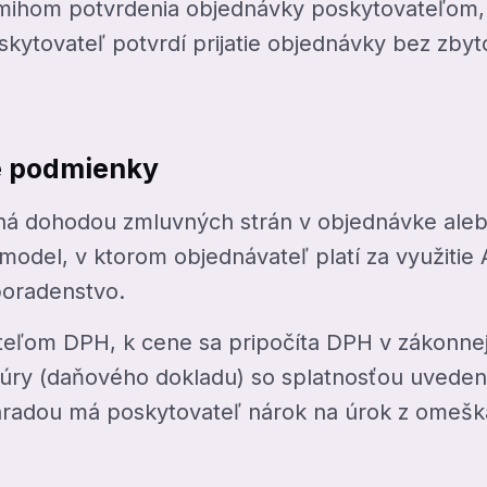
amihom potvrdenia objednávky poskytovateľom
oskytovateľ potvrdí prijatie objednávky bez zby
é podmienky
ná dohodou zmluvných strán v objednávke ale
model, v ktorom objednávateľ platí za využitie 
poradenstvo.
titeľom DPH, k cene sa pripočíta DPH v zákonne
túry (daňového dokladu) so splatnosťou uveden
radou má poskytovateľ nárok na úrok z omešk