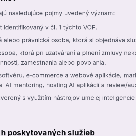
ajú nasledujúce pojmy uvedený význam:
identifikovaný v čl. 1 týchto VOP.
 alebo právnická osoba, ktorá si objednáva sl
osoba, ktorá pri uzatváraní a plnení zmluvy ne
innosti, zamestnania alebo povolania.
softvéru, e-commerce a webové aplikácie, mar
 AI mentoring, hosting AI aplikácií a review/audi
vorený s využitím nástrojov umelej inteligencie
ah poskytovaných služieb