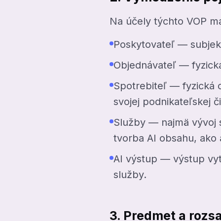
Na účely týchto VOP m
Poskytovateľ — subjekt 
Objednávateľ — fyzická
Spotrebiteľ — fyzická 
svojej podnikateľskej č
Služby — najmä vývoj 
tvorba AI obsahu, ako aj
AI výstup — výstup vyt
služby.
3. Predmet a rozs