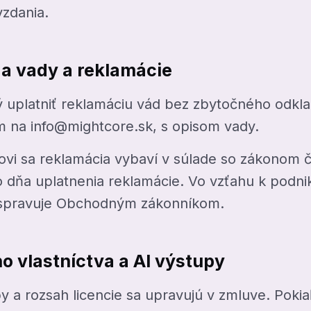
zdania.
a vady a reklamácie
 uplatniť reklamáciu vád bez zbytočného odklad
 na info@mightcore.sk, s opisom vady.
ovi sa reklamácia vybaví v súlade so zákonom č
o dňa uplatnenia reklamácie. Vo vzťahu k podni
 spravuje Obchodným zákonníkom.
o vlastníctva a AI výstupy
 a rozsah licencie sa upravujú v zmluve. Pokiaľ