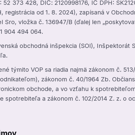
: 52 373 428, DIČ: 2120998176, IČ DPH: SK212
 registrácia od 1. 8. 2024), zapísaná v Obcho
iel Sro, vložka č. 136947/B (ďalej len „poskytova
1 904 494 064.
enská obchodná inšpekcia (SOI), Inšpektorát SO
ľa.
né týmito VOP sa riadia najmä zákonom č. 513
podnikateľom), zákonom č. 40/1964 Zb. Občian
tronickom obchode, a vo vzťahu k spotrebiteľo
e spotrebiteľa a zákonom č. 102/2014 Z. z. o oc
jmov