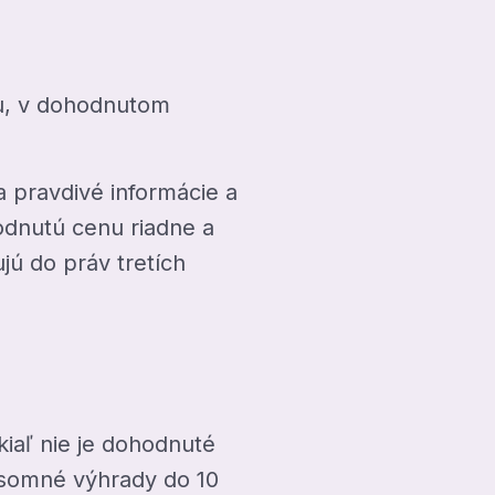
ou, v dohodnutom
 pravdivé informácie a
odnutú cenu riadne a
ú do práv tretích
iaľ nie je dohodnuté
ísomné výhrady do 10