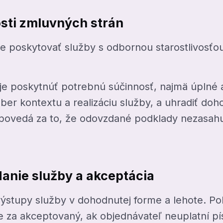
osti zmluvných strán
je poskytovať služby s odbornou starostlivosť
je poskytnúť potrebnú súčinnosť, najmä úplné a
er kontextu a realizáciu služby, a uhradiť doh
povedá za to, že odovzdané podklady nezasahuj
danie služby a akceptácia
ýstupy služby v dohodnutej forme a lehote. Pok
je za akceptovaný, ak objednávateľ neuplatní p