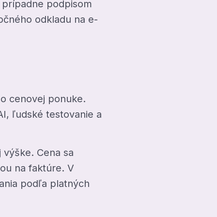
, prípadne podpisom
točného odkladu na e-
bo cenovej ponuke.
AI, ľudské testovanie a
j výške. Cena sa
ou na faktúre. V
ania podľa platných