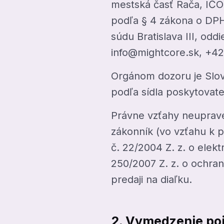
mestská časť Rača, IČO
podľa § 4 zákona o DPH,
súdu Bratislava III, odd
info@mightcore.sk, +42
Orgánom dozoru je Slov
podľa sídla poskytovate
Právne vzťahy neuprave
zákonník (vo vzťahu k 
č. 22/2004 Z. z. o elek
250/2007 Z. z. o ochran
predaji na diaľku.
2. Vymedzenie po