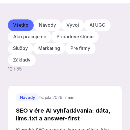
Všetko
Návody
Vývoj
AI UGC
Ako pracujeme
Prípadové štúdie
Služby
Marketing
Pre firmy
Základy
12 / 55
Návody
18. júla 2026
· 7 min
SEO v ére AI vyhľadávania: dáta,
llms.txt a answer-first
Klasické SEO nezmizlo, len sa rozšírilo. Ako