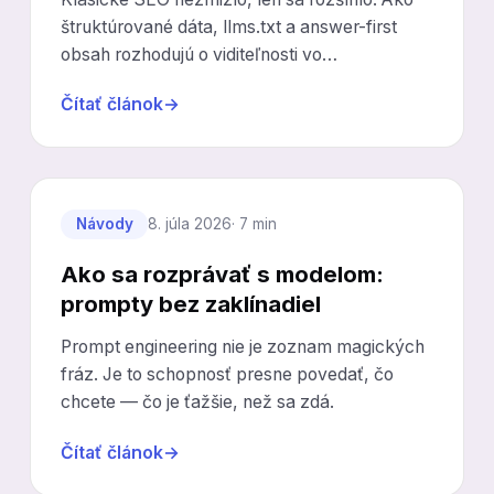
štruktúrované dáta, llms.txt a answer-first
obsah rozhodujú o viditeľnosti vo
vyhľadávačoch aj v AI.
Čítať článok
→
Návody
8. júla 2026
· 7 min
Ako sa rozprávať s modelom:
prompty bez zaklínadiel
Prompt engineering nie je zoznam magických
fráz. Je to schopnosť presne povedať, čo
chcete — čo je ťažšie, než sa zdá.
Čítať článok
→