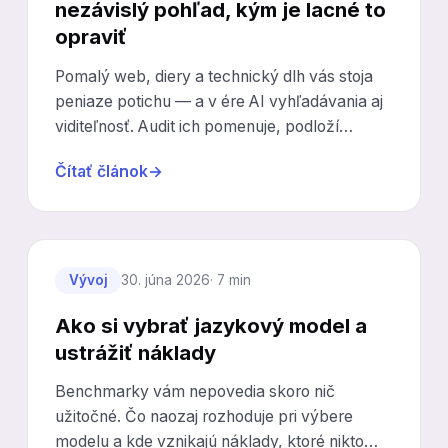
nezávislý pohľad, kým je lacné to
opraviť
Pomalý web, diery a technický dlh vás stoja
peniaze potichu — a v ére AI vyhľadávania aj
viditeľnosť. Audit ich pomenuje, podloží
číslami a zoradí podľa dopadu.
Čítať článok
→
Vývoj
30. júna 2026
· 7 min
Ako si vybrať jazykový model a
ustrážiť náklady
Benchmarky vám nepovedia skoro nič
užitočné. Čo naozaj rozhoduje pri výbere
modelu a kde vznikajú náklady, ktoré nikto