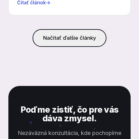
Čítať článok
→
Načítať ďalšie články
Poďme zistiť, čo pre vás
dáva zmysel.
Nezáväzná konzultácia, kde pochopíme