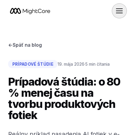
←
Späť na blog
PRÍPADOVÉ ŠTÚDIE
19. mája 2026
·
5 min čítania
Prípadová štúdia: o 80
% menej času na
tvorbu produktových
fotiek
Reálny príklad nasadenia AI fotiek v e-