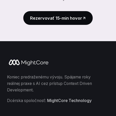
Rezervovať 15-min hovor
Koniec predraženému vývoju. Spájame roky
reálnej praxe s AI cez prístup Context Driven
Development.
Dcérska spoločnosť:
MightCore Technology