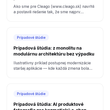
Ako sme pre Cleago (www.cleago.sk) navrhli
a postavili riešenie tak, že sme najprv
pochopili kontext a až potom kódovali.
Prípadové štúdie
Prípadová štúdia: z monolitu na
modulárnu architektúru bez výpadku
Ilustratívny príklad postupnej modernizácie
staršej aplikácie — kde každá zmena bola
riziková a údržba drahá.
Prípadové štúdie
Prípadová štúdia: AI produktové