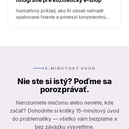
fotografie pre kozmetický e-shop
Ilustratívny príklad, ako AI obsah nahradil
opakované fotenie a priniesol konzistentnú
vizuálnu identitu naprieč sezónami.
15-MINÚTOVÝ ÚVOD
Nie ste si istý? Poďme sa
porozprávať.
Nerozumiete niečomu alebo neviete, kde
začať? Dohodnite si krátky 15-minútový úvod
do problematiky — všetko vám bezplatne a
bez záväzku vysvetlíme.