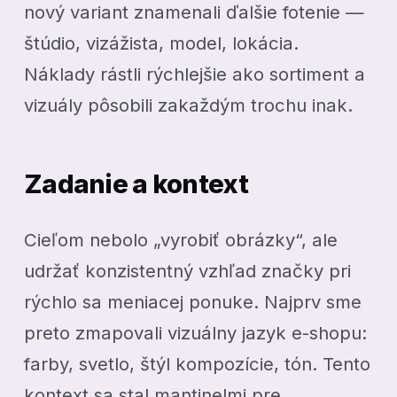
nový variant znamenali ďalšie fotenie —
štúdio, vizážista, model, lokácia.
Náklady rástli rýchlejšie ako sortiment a
vizuály pôsobili zakaždým trochu inak.
Zadanie a kontext
Cieľom nebolo „vyrobiť obrázky“, ale
udržať konzistentný vzhľad značky pri
rýchlo sa meniacej ponuke. Najprv sme
preto zmapovali vizuálny jazyk e-shopu:
farby, svetlo, štýl kompozície, tón. Tento
kontext sa stal mantinelmi pre