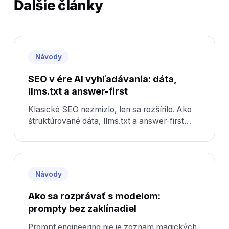
Ďalšie články
Návody
SEO v ére AI vyhľadávania: dáta,
llms.txt a answer-first
Klasické SEO nezmizlo, len sa rozšírilo. Ako
štruktúrované dáta, llms.txt a answer-first
obsah rozhodujú o viditeľnosti vo
vyhľadávačoch aj v AI.
Návody
Ako sa rozprávať s modelom:
prompty bez zaklínadiel
Prompt engineering nie je zoznam magických