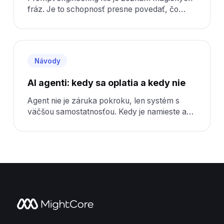
fráz. Je to schopnosť presne povedať, čo
chcete — čo je ťažšie, než sa zdá.
Návody
AI agenti: kedy sa oplatia a kedy nie
Agent nie je záruka pokroku, len systém s
väčšou samostatnosťou. Kedy je namieste a
ako ho nasadiť bez zbytočného rizika.