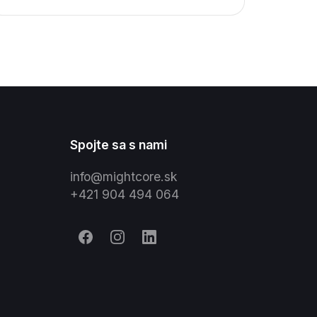
Kedy je namieste a ako ho nasadiť
bez zbytočného rizika.
Spojte sa s nami
info@mightcore.sk
+421 904 494 064