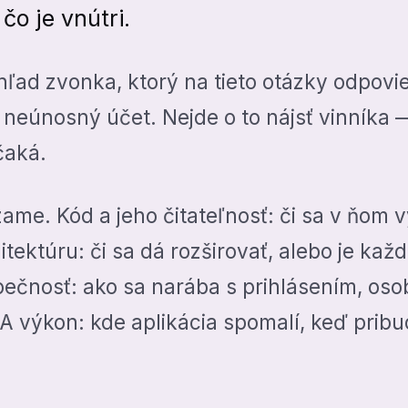
čo je vnútri.
hľad zvonka, ktorý na tieto otázky odpovie
neúnosný účet. Nejde o to nájsť vinníka — 
čaká.
me. Kód a jeho čitateľnosť: či sa v ňom v
hitektúru: či sa dá rozširovať, alebo je k
ečnosť: ako sa narába s prihlásením, oso
 A výkon: kde aplikácia spomalí, keď prib