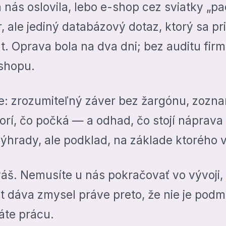
a nás oslovila, lebo e-shop cez sviatky „pa
, ale jediný databázový dotaz, ktorý sa pr
át. Oprava bola na dva dni; bez auditu fir
-shopu.
te: zrozumiteľný záver bez žargónu, zozn
horí, čo počká — a odhad, čo stojí náprav
hrady, ale podklad, na základe ktorého v
 váš. Nemusíte u nás pokračovať vo vývoji
it dáva zmysel práve preto, že nie je podm
áte prácu.