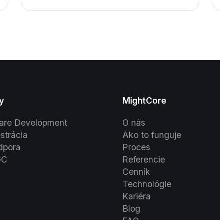
presne povedať, čo chcete — čo je
ťažšie, než sa zdá.
y
MightCore
are Development
O nás
strácia
Ako to funguje
dpora
Proces
GC
Referencie
Cenník
Technológie
Kariéra
Blog