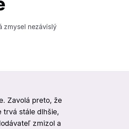
e
má zmysel nezávislý
e. Zavolá preto, že
trvá stále dlhšie,
dodávateľ zmizol a