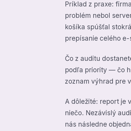
Príklad z praxe: firm
problém nebol server
košíka spúšťal stokr
prepísanie celého e
Čo z auditu dostane
podľa priority — čo 
zoznam výhrad pre vý
A dôležité: report je
niečo. Nezávislý aud
nás následne objedn