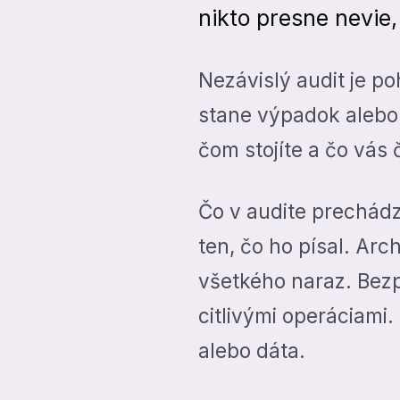
nikto presne nevie, 
Nezávislý audit je po
stane výpadok alebo 
čom stojíte a čo vás 
Čo v audite prechádza
ten, čo ho písal. Arc
všetkého naraz. Bezp
citlivými operáciami.
alebo dáta.