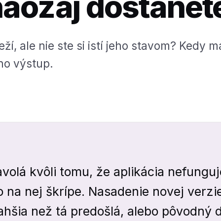
naozaj dostanet
eží, ale nie ste si istí jeho stavom? Kedy 
eho výstup.
volá kvôli tomu, že aplikácia nefunguj
 na nej škrípe. Nasadenie novej verzie 
ahšia než tá predošlá, alebo pôvodný 