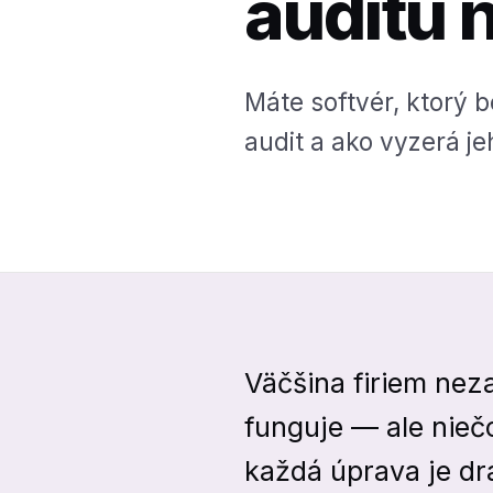
auditu 
Máte softvér, ktorý b
audit a ako vyzerá j
Väčšina firiem neza
funguje — ale niečo
každá úprava je dr