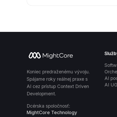
llms.txt a answer-first obsah
rozhodujú o viditeľnosti vo
vyhľadávačoch aj v AI.
Služb
Softw
Koniec predraženému vývoju.
Orche
AI po
Spájame roky reálnej praxe s
AI U
AI cez prístup Context Driven
Development.
Dcérska spoločnosť:
MightCore Technology