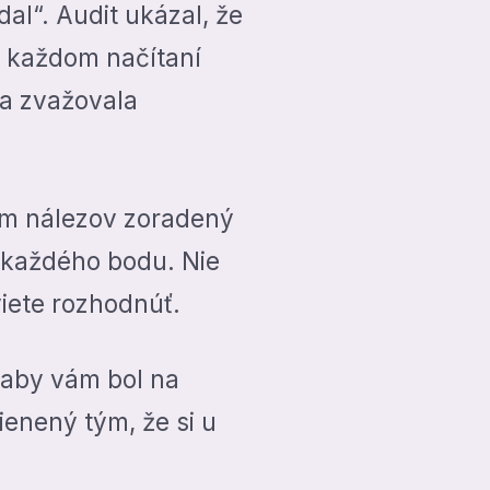
dal“. Audit ukázal, že
i každom načítaní
ma zvažovala
am nálezov zoradený
a každého bodu. Nie
iete rozhodnúť.
, aby vám bol na
ienený tým, že si u