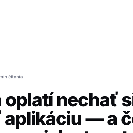
min čítania
 oplatí nechať s
 aplikáciu — a č