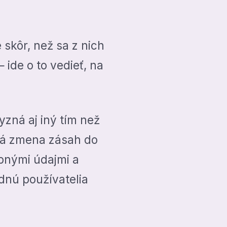
 skôr, než sa z nich
ide o to vedieť, na
yzná aj iný tím než
aždá zmena zásah do
bnými údajmi a
udnú používatelia