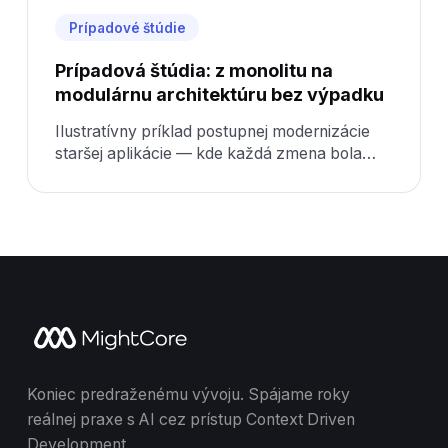
Prípadové štúdie
Prípadová štúdia: z monolitu na
modulárnu architektúru bez výpadku
Ilustratívny príklad postupnej modernizácie
staršej aplikácie — kde každá zmena bola
riziková a údržba drahá.
Koniec predraženému vývoju. Spájame roky
reálnej praxe s AI cez prístup Context Driven
Development.