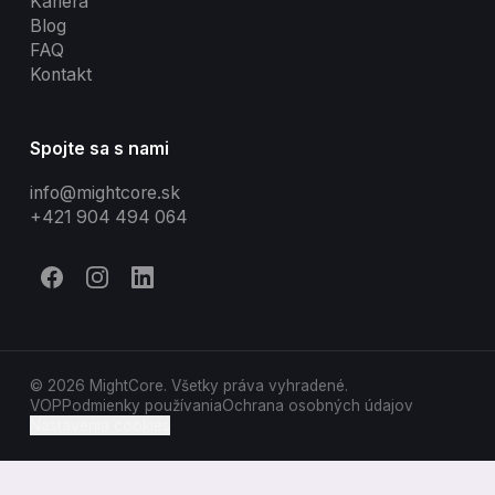
Kariéra
Blog
FAQ
Kontakt
Spojte sa s nami
info@mightcore.sk
+421 904 494 064
© 2026 MightCore. Všetky práva vyhradené.
VOP
Podmienky používania
Ochrana osobných údajov
Nastavenia cookies