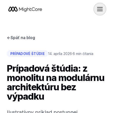
←
Späť na blog
PRÍPADOVÉ ŠTÚDIE
14. apríla 2026
·
6 min čítania
Prípadová štúdia: z
monolitu na modulárnu
architektúru bez
výpadku
Ilustratívny príklad postupnej