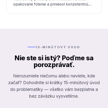
opakované fotenie a priniesol konzistentnú
vizuálnu identitu naprieč sezónami.
15-MINÚTOVÝ ÚVOD
Nie ste si istý? Poďme sa
porozprávať.
Nerozumiete niečomu alebo neviete, kde
začať? Dohodnite si krátky 15-minútový úvod
do problematiky — všetko vám bezplatne a
bez záväzku vysvetlíme.